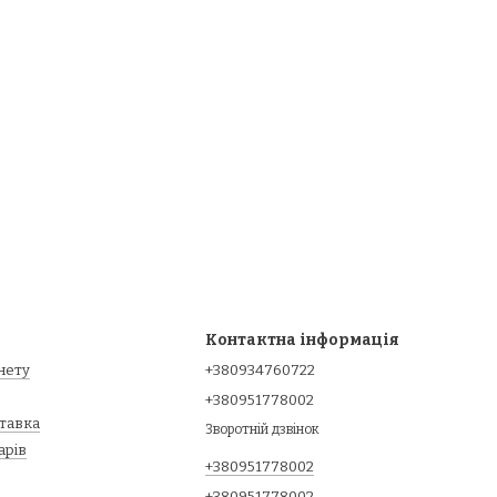
Контактна інформація
інету
+380934760722
+380951778002
ставка
Зворотній дзвінок
арів
+380951778002
+380951778002