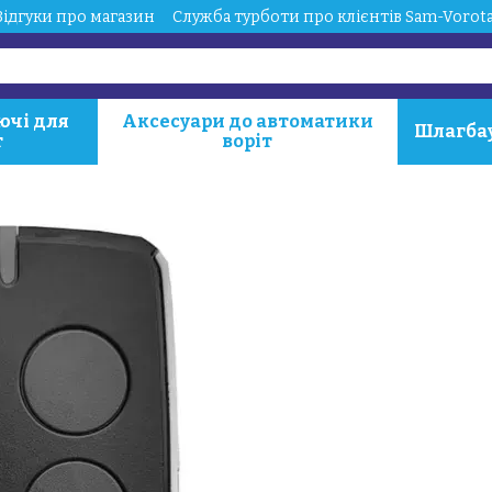
Відгуки про магазин
Служба турботи про клієнтів Sam-Vorot
ючі для
Аксесуари до автоматики
Шлагба
т
воріт