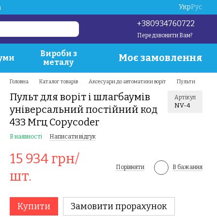
Укр
Рус
a
+380934760722
Передзвонити Вам?
Вироби з
Моє замовлення
уми
металу
Головна
Каталог товарів
Аксесуари до автоматики воріт
Пульти
Пульт для воріт і шлагбаумів
Артікул
NV-4
універсальний постійний код
433 Мгц Copycoder
В наявності
Написати відгук
15 934 грн/
Порівняти
В бажання
шт.
Купити
Замовити прорахунок