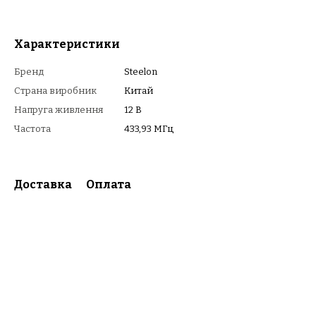
Характеристики
Бренд
Steelon
Страна виробник
Китай
Напруга живлення
12 В
Частота
433,93 МГц
Доставка
Оплата