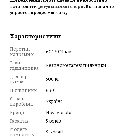
Ми рекомендуємо згадувати, як необхідно
встановити
регулювальні опори
. Вони значно
упростят процес монтажу.
Характеристики
Перетин
60*70*4 мм
напрямної
Захист
Резинометалеві пильники
підшипника
Для воріт
500 кг
вагою:
Підшипник
6301
Страна
Україна
виробник
Бренд
Novi Vorota
Гарантія
5 років
Модель
Standart
комплекту