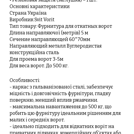
Основні характеристики
Страна Україна
Виробник
Svit Vorit
Тип товару: Фурнитура для откатных ворот
Длина направляючої (метрів) 5 м
Сечение направляющей 60*70мм
Направляющий металл Вуглеродистая
конструкційна сталь
Для проема ворот 3-5м
Для веса ворот. До 500 кг.
Особливості:
- каркас з гальванізованої сталі, забезпечує
міцність і довговічність фурнітури, гладку
поверхню, менший вплив ржавчини.
- максимальна навантаження до 500 кг, що
робить цю фурнітуру ідеальним рішенням для
малих і середніх ворот.
- ідеально підходить для відкатних воріт на
приватних ділянках, комерційних об'єктах або