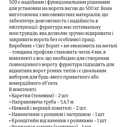
500 є надійним і функціональним рішенням
для установки на ворота вагою до 500 кг. Вона
виготовлена ​​з високоякісних матеріалів, що
забезпечує довговічність і надійність в
експлуатації. фурнітура має оптимальну
конструкцію, яка дозволяє зручно відкривати і
закривати ворота без особливої ​​праці.
Виробник «
Світ Ворит
» не економить на металі
- товщина профілю становить чесні 4 мм, в
комплекті є все, що необхідно для створення
повноцінного вороту. фурнітура підходять для
відкатних ворот різних типів і є ідеальним
вибором для будь-якого приватного або
комерційного об'єкта.
В комплекті:
• Каретки (тележки) – 2 шт.
• Направляюча труба – 5,6,7 м
• Нижній і верхній ловителі – 2 шт.
• Наконечник з роликом і заглушкою – 1 шт.
• Кронштейн від качення з роликами – 1 шт.
• Резиновая защита (заглушка) – 1 шт.