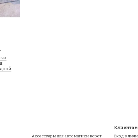
т
ных
я
адной
Клиентам
Аксессуары для автоматики ворот
Вход в лич