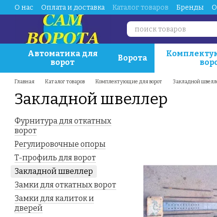
Перейти к основному контенту
О нас
Оплата и доставка
Каталог товаров
Бренды
О
Автоматика для
Комплекту
Ворота
ворот
вор
Главная
Каталог товаров
Комплектующие для ворот
Закладной швелл
Закладной швеллер
Фурнитура для откатных
ворот
Регулировочные опоры
Т-профиль для ворот
Закладной швеллер
Замки для откатных ворот
Замки для калиток и
дверей