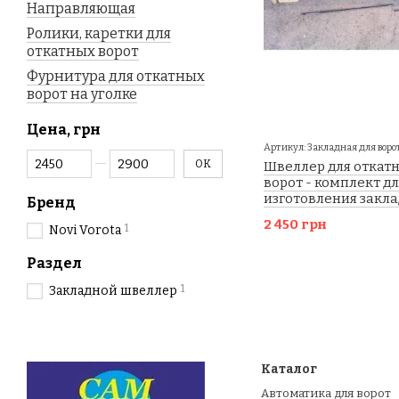
Направляющая
Ролики, каретки для
откатных ворот
Фурнитура для откатных
ворот на уголке
Цена, грн
Артикул: Закладная для воро
От Цена, грн
До Цена, грн
OK
Швеллер для откат
ворот - комплект дл
изготовления закл
Бренд
2 450 грн
1
Novi Vorota
Раздел
1
Закладной швеллер
Каталог
Автоматика для ворот