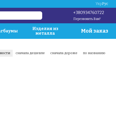
Укр
Рус
+380934760722
Перезвонить Вам?
Изделия из
Мой заказ
гбаумы
металла
рности
сначала дешевле
сначала дороже
по названию