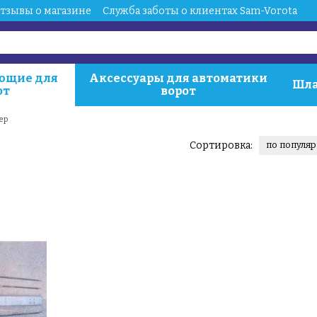
тзывы о магазине
Служба заботы о клиентах Sam-Vorota
ющие для
Аксессуары для автоматики
Шла
от
ворот
ер
Сортировка:
по популя