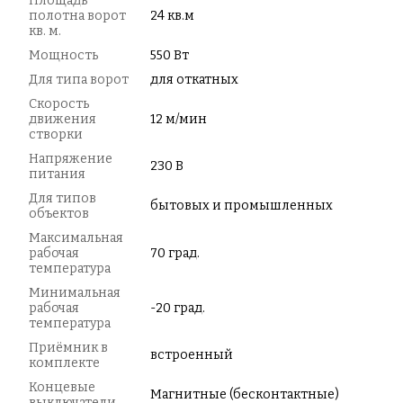
Площадь
полотна ворот
24 кв.м
кв. м.
Мощность
550 Вт
Для типа ворот
для откатных
Скорость
движения
12 м/мин
створки
Напряжение
230 В
питания
Для типов
бытовых и промышленных
объектов
Максимальная
рабочая
70 град.
температура
Минимальная
рабочая
-20 град.
температура
Приёмник в
встроенный
комплекте
Концевые
Магнитные (бесконтактные)
выключатели