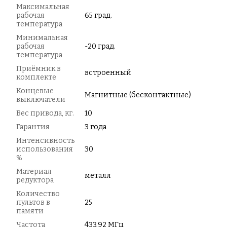
Максимальная
рабочая
65 град.
температура
Минимальная
рабочая
-20 град.
температура
Приёмник в
встроенный
комплекте
Концевые
Магнитные (бесконтактные)
выключатели
Вес привода, кг.
10
Гарантия
3 года
Интенсивность
использования
30
%
Материал
металл
редуктора
Количество
пультов в
25
памяти
Частота
433,92 МГц