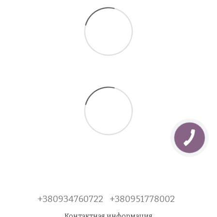
+380934760722
+380951778002
Контактная информация