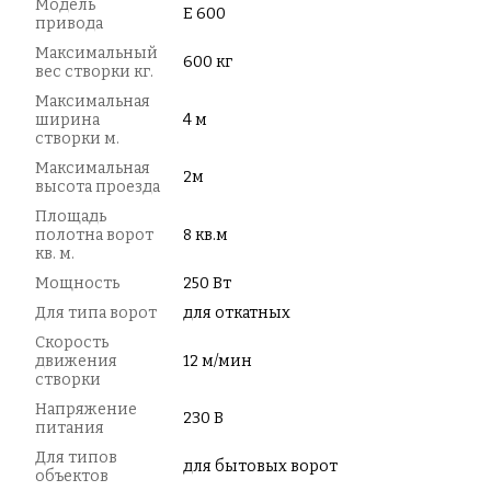
Модель
E 600
привода
Максимальный
600 кг
вес створки кг.
Максимальная
ширина
4 м
створки м.
Максимальная
2м
высота проезда
Площадь
полотна ворот
8 кв.м
кв. м.
Мощность
250 Вт
Для типа ворот
для откатных
Скорость
движения
12 м/мин
створки
Напряжение
230 В
питания
Для типов
для бытовых ворот
объектов