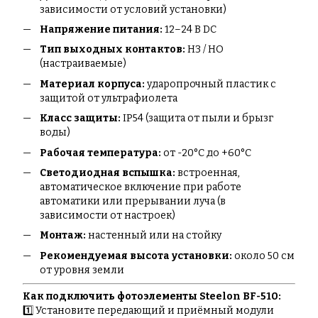
зависимости от условий установки)
Напряжение питания:
12–24 В DC
Тип выходных контактов:
НЗ / НО
(настраиваемые)
Материал корпуса:
ударопрочный пластик с
защитой от ультрафиолета
Класс защиты:
IP54 (защита от пыли и брызг
воды)
Рабочая температура:
от -20°C до +60°C
Светодиодная вспышка:
встроенная,
автоматическое включение при работе
автоматики или прерывании луча (в
зависимости от настроек)
Монтаж:
настенный или на стойку
Рекомендуемая высота установки:
около 50 см
от уровня земли
Как подключить фотоэлементы Steelon BF-510:
1️⃣ Установите передающий и приёмный модули