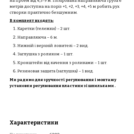
на проем від 4,5-9 м. Полірована направляюча труба 6
метрів доступна на поріз +1, +2, +3, +4, +5 м робить рух
створки практично безшумним.
В комплект входять:
Каретки (тележки) – 2 шт.
Направляюча – 6 м.
Нижній і верхній ловителі – 2 вид.
Заглушка з роликом – 1 шт.
Кронштейн від качення з роликами – 1 шт.
Резиновая защита (заглушка) – 1 вид.
Ми радимо для зручності регулювання і монтажу
установки регулювання пластини зі шпильками .
Характеристики