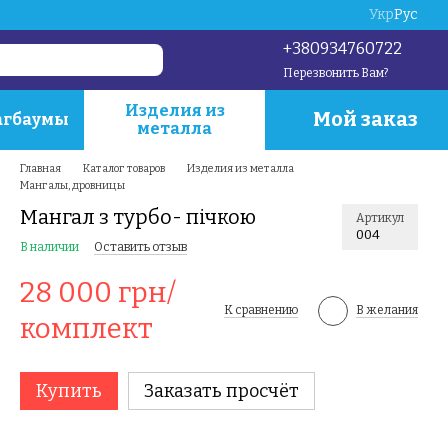
Укр
Рус
+380934760722
Перезвонить Вам?
Изделия из
Мой заказ
гбаумы
металла
Главная
Каталог товаров
Изделия из металла
Мангалы, дровницы
Мангал з турбо- пічкою
Артикул
004
В наличии
Оставить отзыв
28 000 грн/
К сравнению
В желания
комплект
Купить
Заказать просчёт