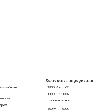
Контактная информация
ный кабинет
+380934760722
+380951778002
оставка
Обратный звонок
варов
+380951778002