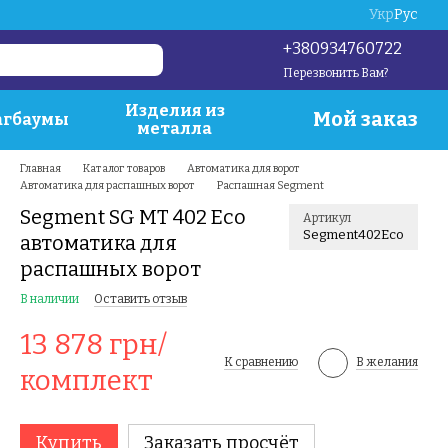
Укр
Рус
+380934760722
Перезвонить Вам?
Изделия из
Мой заказ
гбаумы
металла
Главная
Каталог товаров
Автоматика для ворот
Автоматика для распашных ворот
Распашная Segment
Segment SG MT 402 Eco
Артикул
Segment402Eco
автоматика для
распашных ворот
В наличии
Оставить отзыв
13 878 грн/
К сравнению
В желания
комплект
Купить
Заказать просчёт