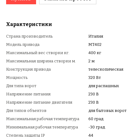
Характеристики
Страна производитель
Италия
Модель привода
MT402
Максимальный вес створки кг.
400 кг
Максимальная ширина створки м.
2 м
Конструкция привода
телескопическая
Мощность
320 Вт
Для типа ворот
для распашных
Напряжение питания
230 В
Напряжение питание двигателя
230 В
Для типов объектов
для бытовых ворот
Максимальная рабочая температура
60 град.
Минимальная рабочая температура
-30 град.
Степень защиты IP
44