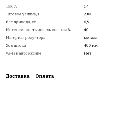
Ток, А
1,4
Тяговое усилие, Н
2300
Вес привода, кг.
6,5
Интенсивность использования %
40
Материал редуктора
металл
Ход штока
400 мм
Wi-Fi в автоматике
Нет
Доставка
Оплата