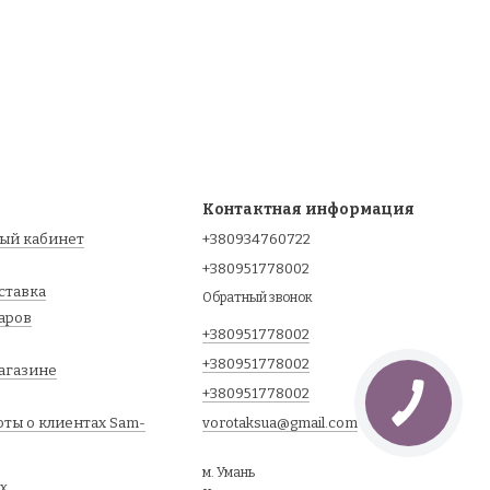
Контактная информация
ный кабинет
+380934760722
+380951778002
оставка
Обратный звонок
варов
+380951778002
+380951778002
агазине
+380951778002
оты о клиентах Sam-
vorotaksua@gmail.com
м. Умань
ях