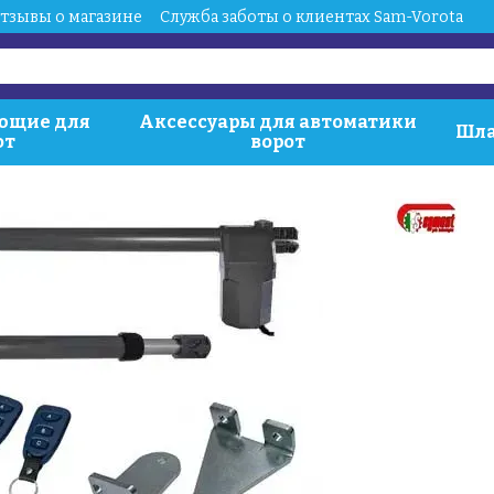
тзывы о магазине
Служба заботы о клиентах Sam-Vorota
ющие для
Аксессуары для автоматики
Шла
от
ворот