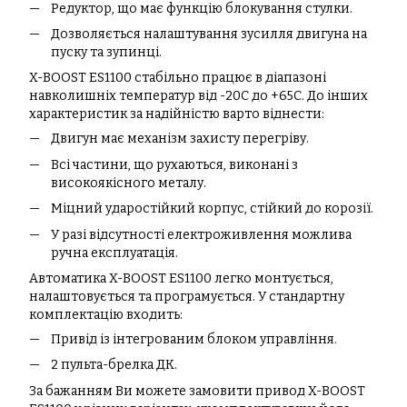
Редуктор, що має функцію блокування стулки.
Дозволяється налаштування зусилля двигуна на
пуску та зупинці.
X-BOOST ES1100 стабільно працює в діапазоні
навколишніх температур від -20С до +65С. До інших
характеристик за надійністю варто віднести:
Двигун має механізм захисту перегріву.
Всі частини, що рухаються, виконані з
високоякісного металу.
Міцний ударостійкий корпус, стійкий до корозії.
У разі відсутності електроживлення можлива
ручна експлуатація.
Автоматика X-BOOST ES1100 легко монтується,
налаштовується та програмується. У стандартну
комплектацію входить:
Привід із інтегрованим блоком управління.
2 пульта-брелка ДК.
За бажанням Ви можете замовити привод X-BOOST