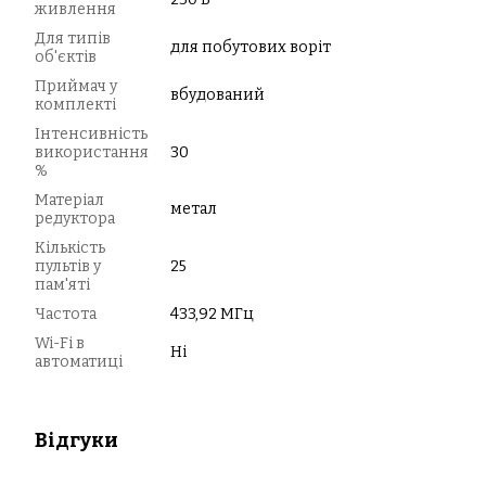
живлення
Для типів
для побутових воріт
об'єктів
Приймач у
вбудований
комплекті
Інтенсивність
використання
30
%
Матеріал
метал
редуктора
Кількість
пультів у
25
пам'яті
Частота
433,92 МГц
Wi-Fi в
Ні
автоматиці
Відгуки