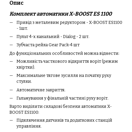
Опис
Комплект автоматики X-BOOST ES 1100
Привід з металевим редуктором - X-BOOST ES1100
- 1шт.
Пульт 4-х канальний - Dialog - 2 шт.
Зубчаста рейка Gear Pack-4 шт
До функціональних особливостей можна віднести:
Можливість часткового відкриття воріт (режим
хвіртки).
Максимальне тягове зусилля на початку руху
стулки.
Автоматичне закриття.
Гальмування у фінальній частині руху воріт.
Варто виділити складові безпеки автоматики X-
BOOST ES1100:
Підключення датчиків та додаткових станцій
управління.