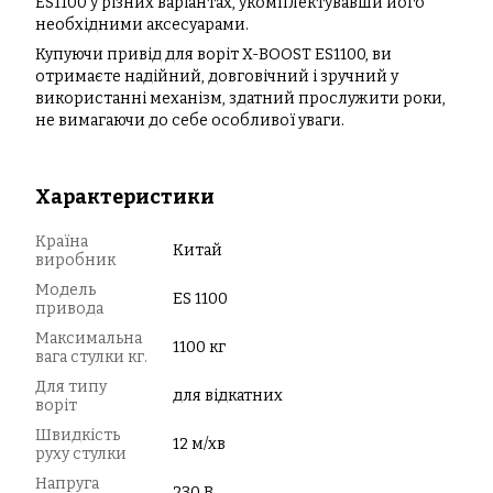
ES1100 у різних варіантах, укомплектувавши його
необхідними аксесуарами.
Купуючи привід для воріт X-BOOST ES1100, ви
отримаєте надійний, довговічний і зручний у
використанні механізм, здатний прослужити роки,
не вимагаючи до себе особливої уваги.
Характеристики
Країна
Китай
виробник
Модель
ES 1100
привода
Максимальна
1100 кг
вага стулки кг.
Для типу
для відкатних
воріт
Швидкість
12 м/хв
руху стулки
Напруга
230 В