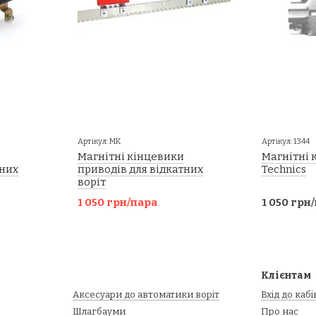
Артікул: MК
Артікул: 1344
Магнітні кінцевики
Магнітні 
тних
приводів для відкатних
Technics
воріт
1 050 грн/пара
1 050 грн
Клієнтам
Аксесуари до автоматики воріт
Вхід до каб
Шлагбауми
Про нас