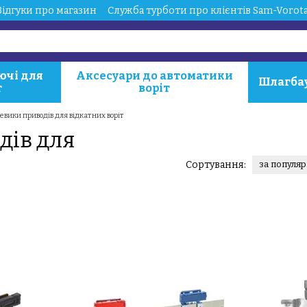
Відгуки про магазин
Служба турботи про клієнтів Sam-Vorot
ючі для
Аксесуари до автоматики
Шлагба
т
воріт
евики приводів для відкатних воріт
дів для
Сортування:
за популя