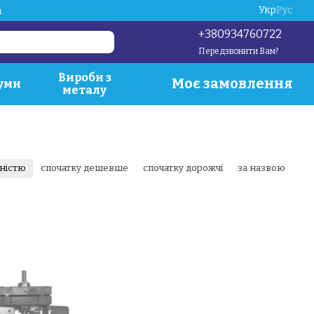
Укр
Рус
a
+380934760722
Передзвонити Вам?
Вироби з
Моє замовлення
уми
металу
рністю
спочатку дешевше
спочатку дорожчі
за назвою