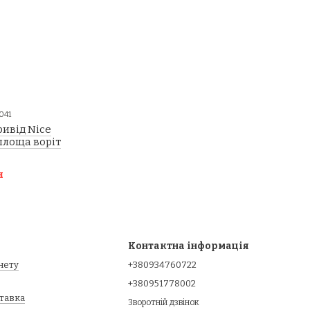
041
ивід Nice
площа воріт
н
Контактна інформація
інету
+380934760722
+380951778002
ставка
Зворотній дзвінок