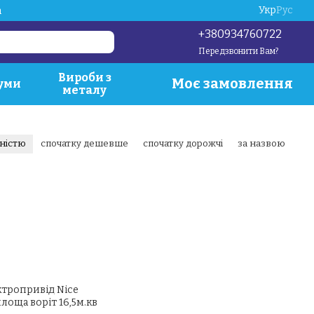
Укр
Рус
a
+380934760722
Передзвонити Вам?
Вироби з
Моє замовлення
уми
металу
рністю
спочатку дешевше
спочатку дорожчі
за назвою