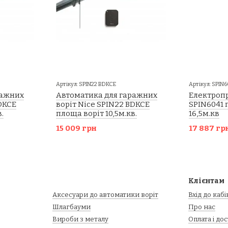
Артікул: SPIN22 BDKCE
Артікул: SPIN6
ражних
Автоматика для гаражних
Електропр
DKCE
воріт Nice SPIN22 BDKCE
SPIN6041 
.
площа воріт 10,5м.кв.
16,5м.кв
15 009 грн
17 887 гр
Клієнтам
Аксесуари до автоматики воріт
Вхід до каб
Шлагбауми
Про нас
Вироби з металу
Оплата і до