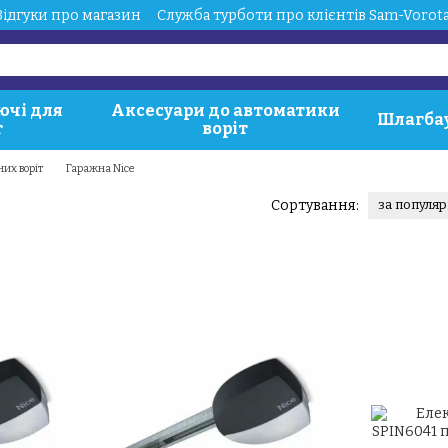
Відгуки про магазин
Служба турботи про клієнтів Sam-Vorot
ючі для
Аксесуари до автоматики
Шлагба
т
воріт
их воріт
Гаражна Nice
Сортування:
за популя