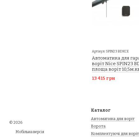
Артікул: SPIN23 BDKCE
Автоматика для га
воріт Nice SPIN23 B
площа воріт 10,5м.кв
13 415 грн
Каталог
Автоматика для воріт
© 2026
Ворота
Мобільна версія
Комплектуючі для воріт