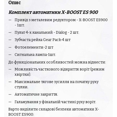
Опис
Комплект автоматики X-BOOST ES 900
Привід з металевим редуктором - X-BOOST ES900
- 1шт.
Пульт 4-х канальний - Dialog - 2 шт.
Зубчаста рейка Gear Pack-4 шт
Фотоелементи-2 шт
Сигнальна лампа-1шт.
До функціональних особливостей можна віднести:
Можливість часткового відкриття воріт (режим
хвіртки).
Максимальне тягове зусилля на початку руху
стулки.
Автоматичне закриття.
Гальмування у фінальній частині руху воріт.
Варто виділити складові безпеки автоматики X-
BOOST ES900: