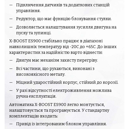
Підключення датчиків та додаткових станцій
управління.
Редуктор, що має функцію блокування стулки.
Дозволяється налаштування зусилля двигуна на
пуску та зупинці.
X-BOOST ES900 стабільно працює в діапазоні
навколишніх температур від -20С до +65С. До інших
характеристик за надійністю варто віднести:
Двигун має механізм захисту перегріву.
Всі частини, що рухаються, виконані з
високоякісного металу.
Міцний ударостійкий корпус, стійкий до корозії.
У разі відсутності електроживлення можлива
ручна експлуатація.
Автоматика X-BOOST ES900 легко монтується,
налаштовується та програмується. У стандартну
комплектацію входить:
Привід із інтегрованим блоком управління.