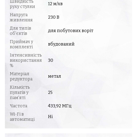
Швидкість
12 м/хв
руху стулки
Напруга
230 В
живлення
Для типів
для побутових воріт
об'єктів
Приймач у
вбудований
комплекті
Інтенсивність
використання
30
%
Матеріал
метал
редуктора
Кількість
пультів у
25
пам'яті
Частота
433,92 МГц
Wi-Fi в
Ні
автоматиці