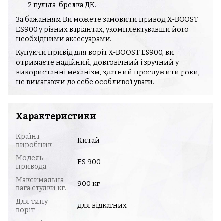
2 пульта-брелка ДК.
За бажанням Ви можете замовити привод X-BOOST
ES900 у різних варіантах, укомплектувавши його
необхідними аксесуарами.
Купуючи привід для воріт X-BOOST ES900, ви
отримаєте надійний, довговічний і зручний у
використанні механізм, здатний прослужити роки,
не вимагаючи до себе особливої уваги.
Характеристики
Країна
Китай
виробник
Модель
ES 900
привода
Максимальна
900 кг
вага стулки кг.
Для типу
для відкатних
воріт