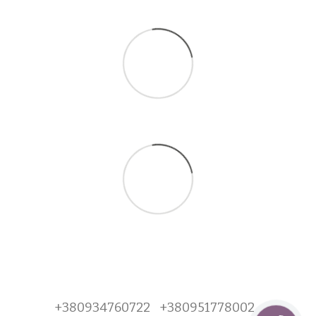
+380934760722
+380951778002