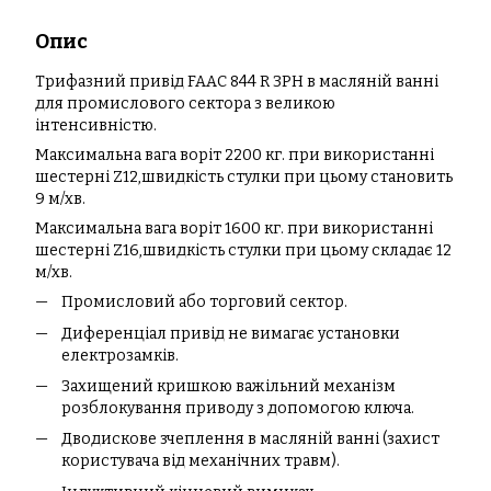
Опис
Трифазний привід FAAC 844 R 3PH в масляній ванні
для промислового сектора з великою
інтенсивністю.
Максимальна вага воріт 2200 кг. при використанні
шестерні Z12,швидкість стулки при цьому становить
9 м/хв.
Максимальна вага воріт 1600 кг. при використанні
шестерні Z16,швидкість стулки при цьому складає 12
м/хв.
Промисловий або торговий сектор.
Диференціал привід не вимагає установки
електрозамків.
Захищений кришкою важільний механізм
розблокування приводу з допомогою ключа.
Дводискове зчеплення в масляній ванні (захист
користувача від механічних травм).