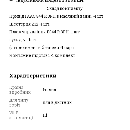
Індуктивний кінцевий вимикач.
Склад комплекту:
Привід FAAC 844 R 3PH в масляній ванні. -1 шт
Шестерня Z12 -1 шт.
Плата управління E844 R 3PH -1 шт.
куль д. у. -1шт.
фотоелементи безпеки -1 пара
монтажне підстава -1 комплект
Характеристики
Країна
Італия
виробник
Для типу
для відкатних
воріт
Wi-Fi в
Ні
автоматиці