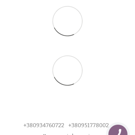
+380934760722
+380951778002