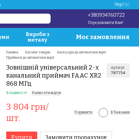
Укр
Рус
a
+380934760722
Передзвонити Вам?
Вироби з
Моє замовлення
уми
металу
Головна
Каталог товарів
Аксесуари до автоматики воріт
Приймачі до автоматики воріт
Зовнішній універсальний 2-х
Артікул
787754
канальний приймач FAAC XR2
868 МГц
В наявності
Написати відгук
3 804 грн/
Порівняти
В бажання
шт.
Купити
Замовити прорахунок