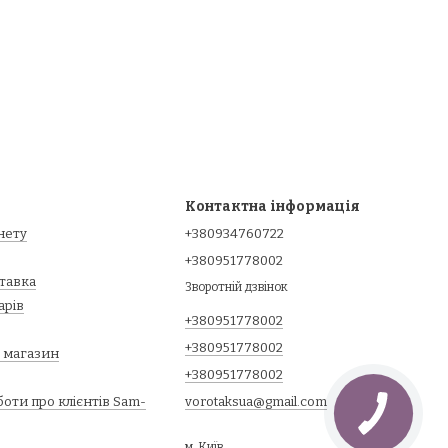
Контактна інформація
інету
+380934760722
+380951778002
ставка
Зворотній дзвінок
арів
+380951778002
+380951778002
о магазин
+380951778002
оти про клієнтів Sam-
vorotaksua@gmail.com
м. Київ