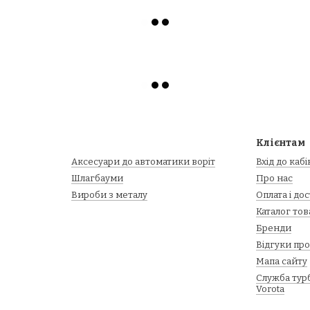
Клієнтам
Аксесуари до автоматики воріт
Вхід до каб
Шлагбауми
Про нас
Вироби з металу
Оплата і до
Каталог тов
Бренди
Відгуки пр
Мапа сайту
Служба турб
Vorota