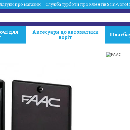
Відгуки про магазин
Служба турботи про клієнтів Sam-Vorot
ючі для
Аксесуари до автоматики
Шлагба
т
воріт